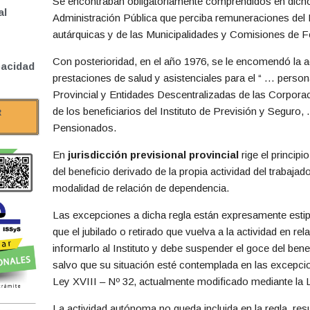
Se encontraban obligatoriamente comprendidos en dicho
al
Administración Pública que perciba remuneraciones del E
autárquicas y de las Municipalidades y Comisiones de F
Con posterioridad, en el año 1976, se le encomendó la 
pacidad
prestaciones de salud y asistenciales para el “ … person
Provincial y Entidades Descentralizadas de las Corpora
de los beneficiarios del Instituto de Previsión y Seguro, 
R
Pensionados.
En
jurisdicción previsional provincial
rige el principi
del beneficio derivado de la propia actividad del trabajado
modalidad de relación de dependencia.
Las excepciones a dicha regla están expresamente estipu
que el jubilado o retirado que vuelva a la actividad en r
informarlo al Instituto y debe suspender el goce del benefi
salvo que su situación esté contemplada en las excepcio
Ley XVIII – Nº 32, actualmente modificado mediante la 
La actividad autónoma no queda incluida en la regla, res