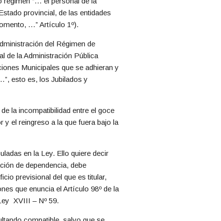
 régimen “… el personal de la
stado provincial, de las entidades
omento, …” Artículo 1º).
administración del Régimen de
al de la Administración Pública
ciones Municipales que se adhieran y
…”, esto es, los Jubilados y
o de la incompatibilidad entre el goce
r y el reingreso a la que fuera bajo la
ladas en la Ley. Ello quiere decir
elación de dependencia, debe
cio previsional del que es titular,
nes que enuncia el Artículo 98º de la
Ley XVIII – Nº 59.
ultando compatible, salvo que se