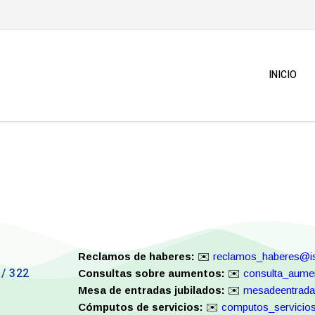
INICIO
Reclamos de haberes:
✉️
reclamos_haberes@is
 / 322
Consultas sobre aumentos:
✉️
consulta_aume
Mesa de entradas jubilados:
✉️
mesadeentrada
Cómputos de servicios:
✉️
computos_servicio