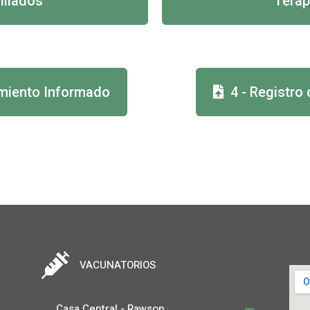
filiados
Terap
imiento Informado
4 - Registro
VACUNATORIOS
Casa Central - Rawson