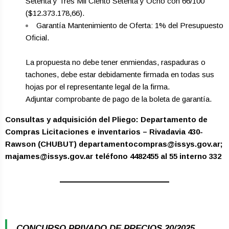
Setenta y Tres Mil Ciento Setenta y Ocho con 66/100
($12.373.178,66).
Garantía Mantenimiento de Oferta: 1% del Presupuesto
Oficial.
La propuesta no debe tener enmiendas, raspaduras o
tachones, debe estar debidamente firmada en todas sus
hojas por el representante legal de la firma.
Adjuntar comprobante de pago de la boleta de garantía.
Consultas y adquisición del Pliego: Departamento de
Compras Licitaciones e inventarios – Rivadavia 430-
Rawson (CHUBUT) departamentocompras@issys.gov.ar;
majames@issys.gov.ar teléfono 4482455 al 55 interno 332
CONCURSO PRIVADO DE PRECIOS 20/2025