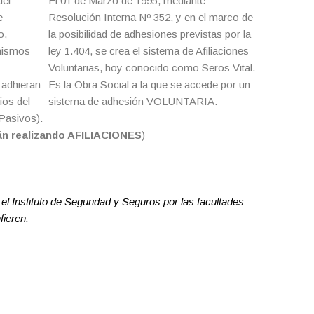
del
El 01 de Marzo de 1995, mediante
e
Resolución Interna Nº 352, y en el marco de
o,
la posibilidad de adhesiones previstas por la
anismos
ley 1.404, se crea el sistema de Afiliaciones
Voluntarias, hoy conocido como Seros Vital.
 adhieran
Es la Obra Social a la que se accede por un
ios del
sistema de adhesión VOLUNTARIA.
(Pasivos).
 realizando AFILIACIONES
)
 Instituto de Seguridad y Seguros por las facultades
fieren.