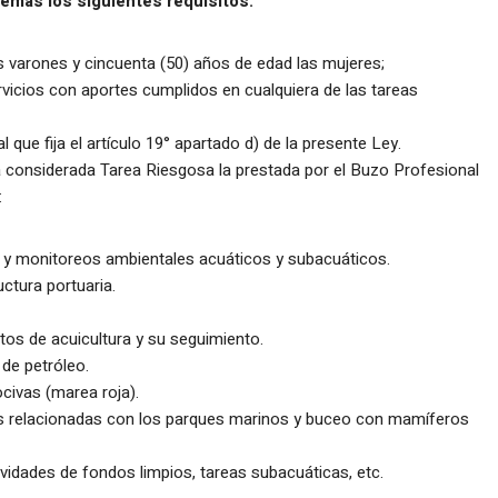
emás los siguientes requisitos:
s varones y cincuenta (50) años de edad las mujeres;
rvicios con aportes cumplidos en cualquiera de las tareas
l que fija el artículo 19° apartado d) de la presente Ley.
rá considerada Tarea Riesgosa la prestada por el Buzo Profesional
:
 y monitoreos ambientales acuáticos y subacuáticos.
ctura portuaria.
os de acuicultura y su seguimiento.
de petróleo.
civas (marea roja).
es relacionadas con los parques marinos y buceo con mamíferos
vidades de fondos limpios, tareas subacuáticas, etc.