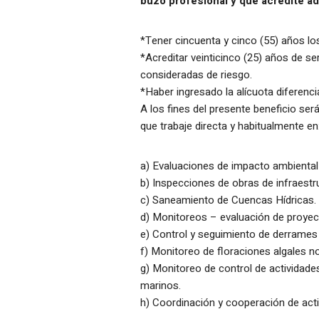
buzo profesional y que acredite ad
*Tener cincuenta y cinco (55) años lo
*Acreditar veinticinco (25) años de se
consideradas de riesgo.
*Haber ingresado la alícuota diferencia
A los fines del presente beneficio se
que trabaje directa y habitualmente en
a) Evaluaciones de impacto ambiental
b) Inspecciones de obras de infraestru
c) Saneamiento de Cuencas Hídricas.
d) Monitoreos – evaluación de proyect
e) Control y seguimiento de derrames 
f) Monitoreo de floraciones algales no
g) Monitoreo de control de actividad
marinos.
h) Coordinación y cooperación de acti