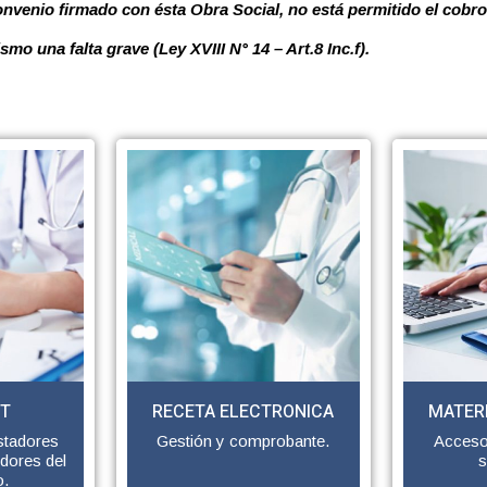
nvenio firmado con ésta Obra Social, no está permitido el cobro
o una falta grave (Ley XVIII N° 14 – Art.8 Inc.f).
ET
RECETA ELECTRONICA
MATER
stadores
Gestión y comprobante.
Acceso
dores del
s
o.