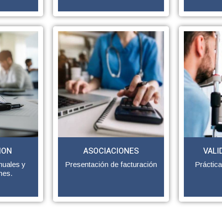
ION
ASOCIACIONES
VALI
nuales y
Presentación de facturación
Práctic
nes.