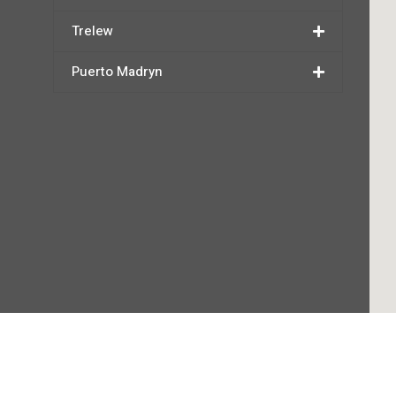
Trelew
Puerto Madryn
 © 2026 Issys Chubut | Patagonia Argentina |Todos los derechos r