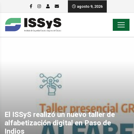
agosto 9, 2026
El ISSyS realizó un nuevo taller de
alfabetización digital en Paso de
Indios