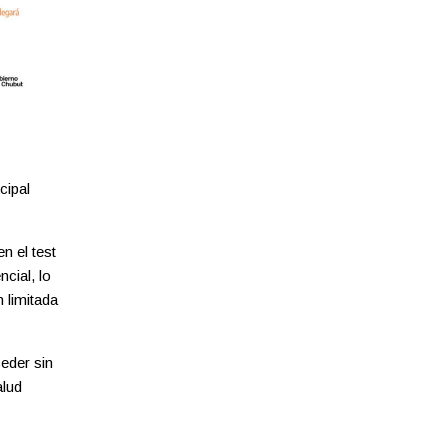
cipal
n el test
cial, lo
 limitada
eder sin
alud