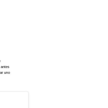
e
r antes
tar uno