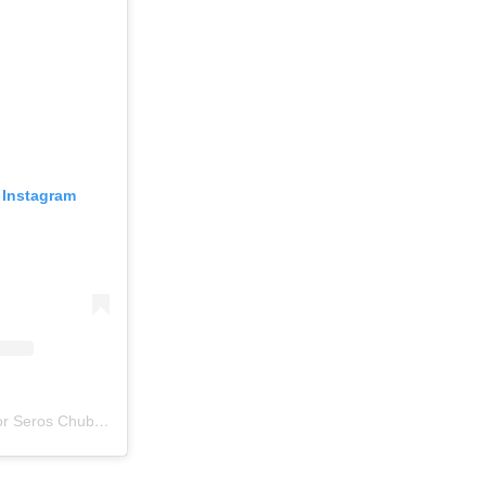
 Instagram
Una publicación compartida por Seros Chubut (@seros_chubut)