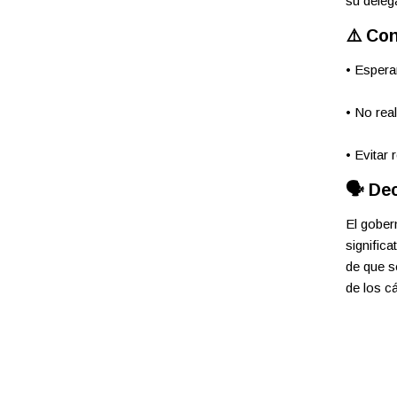
su deleg
⚠️ Con
• Espera
• No rea
• Evitar 
🗣️ De
El gober
significa
de que s
de los c