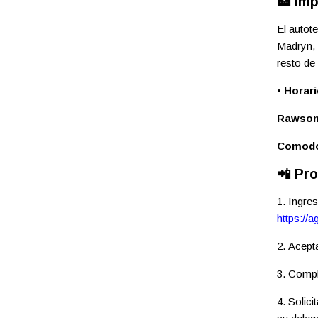
🏥 Im
El autot
Madryn, 
resto de 
•
Horari
Rawson,
Comodo
📲 Pr
1. Ingre
https://
2. Acept
3. Compl
4. Solici