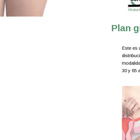
Plan g
Este es 
distribu
modalida
30 y 65 