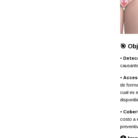
🎯 Obj
•
Detec
causante
•
Accesi
de forma
cual es 
disponibi
•
Cobert
costo a 
preventi