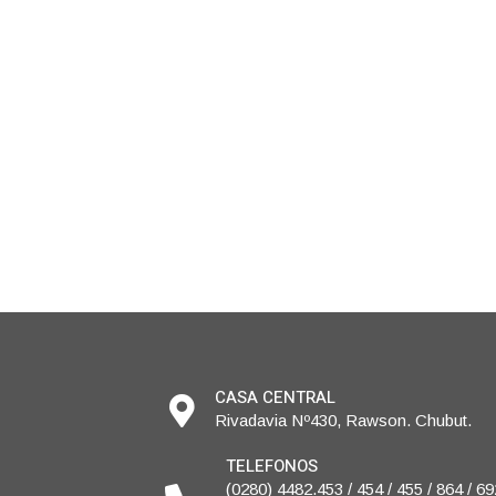
CASA CENTRAL
Rivadavia Nº430, Rawson. Chubut.
TELEFONOS
(0280) 4482.453 / 454 / 455 / 864 / 69