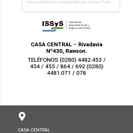
Una publicación compartida por Seros Chubut (@seros_chubut)
CASA CENTRAL
–
Rivadavia
Nº430, Rawson.
TELÉFONOS (0280) 4482.453 /
454 / 455 / 864 / 692 (0280)
4481.071 / 078
CASA CENTRAL